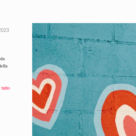
2023
 da
della
 tutto