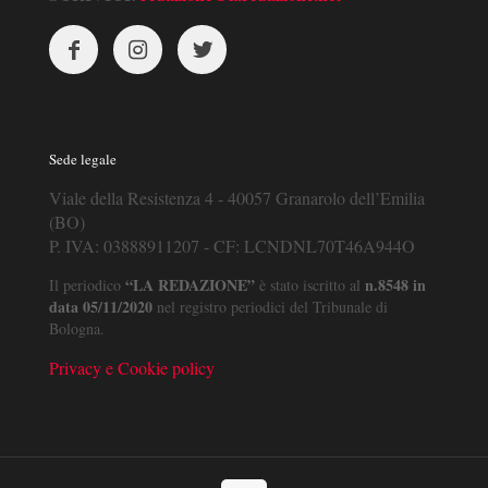
Sede legale
Viale della Resistenza 4 - 40057 Granarolo dell’Emilia
(BO)
P. IVA: 03888911207 - CF: LCNDNL70T46A944O
“LA REDAZIONE”
n.8548 in
Il periodico
è stato iscritto al
data 05/11/2020
nel registro periodici del Tribunale di
Bologna.
Privacy e Cookie policy