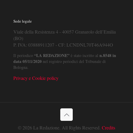
Sede legale
Viale della Resistenza 4 - 40057 Granarolo dell’Emilia
(BO)
P. IVA: 03888911207 - CF: LCNDNL70T46A944O
“LA REDAZIONE”
n.8548 in
Il periodico
è stato iscritto al
data 05/11/2020
nel registro periodici del Tribunale di
Bologna.
Privacy e Cookie policy
© 2026 La Redazione. All Rights Reserved.
Credits