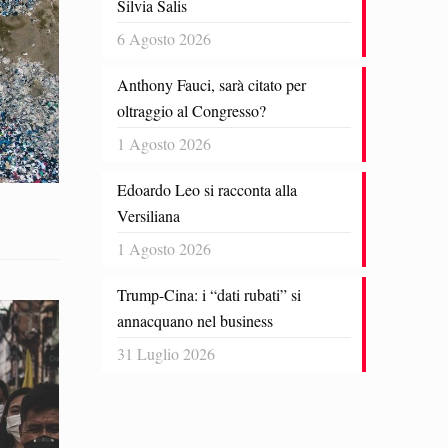
Silvia Salis
6 Agosto 2026
Anthony Fauci, sarà citato per
oltraggio al Congresso?
1 Agosto 2026
Edoardo Leo si racconta alla
Versiliana
1 Agosto 2026
Trump-Cina: i “dati rubati” si
annacquano nel business
31 Luglio 2026