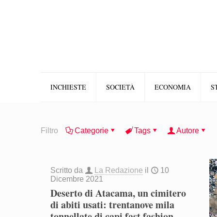
INCHIESTE
SOCIETÀ
ECONOMIA
S
Filtro
Categorie
Tags
Autore
Scritto da
La Redazione
il
10
Dicembre 2021
Deserto di Atacama, un cimitero
di abiti usati: trentanove mila
tonnellate di capi fast fashion