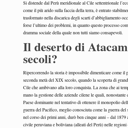
Si distende dal Perù meridionale al Cile settentrionale l’
come il più arido sulla faccia della terra, è entrato stabilm
trasformato nella discarica degli scarti d’abbigliamento oc
forse l’ultimo dei problemi, in quanto questo processo comp
dramma sociale della quale non tutti siamo consapevoli.
Il deserto di Atacam
secoli?
Ripercorrendo la storia è impossibile dimenticare come il 
seconda metà del XIX secolo, quando la scoperta di grandi 
Cile che ambivano alla loro conquista. La zona che ai temp
mano la gestione delle aziende cilene le quali, nonostante d
Paese dominante nel tentativo di ottenere il monopolio delle
guerra del Pacifico, meglio conosciuta come la guerra del 
nel corso dei primi anni, durò ben cinque anni – dal 1879 a
civile peruviana e boliviana (alleati del Perù) nelle region