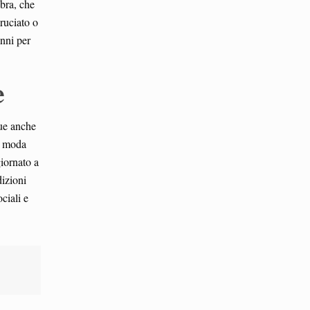
ibra, che
bruciato o
anni per
e
que anche
la moda
iornato a
dizioni
ciali e