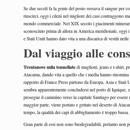
Se due secoli fa la gente del posto versava il sangue per co
riuscirci, oggi i cileni nel migliore dei casi contraggono
mondo commerciale. Nel XIX secolo i giacimenti minerari f
sconosciuto prima di allora in America meridionale, oggi i
e Stati Uniti hanno dato vita a una discarica di vestiti nell
Dal viaggio alle con
Trentanove mila tonnellate
di maglioni, jeans e t-shirt, 
Atacama, dando vita a quello che i media hanno rinomina il 
rapporto di France Press partono da Europa, Asia e Stati U
sembra apparentemente concludersi nel porto di Iquique, zo
prosegue il cammino verso la capitale Santiago per essere r
maggior parte, viene portato e gettato nel deserto di Atacam
tempo, la qualità dei capi di abbigliamento è troppo bassa.
Gran parte di essi non sono biodegradabili, pertanto non po