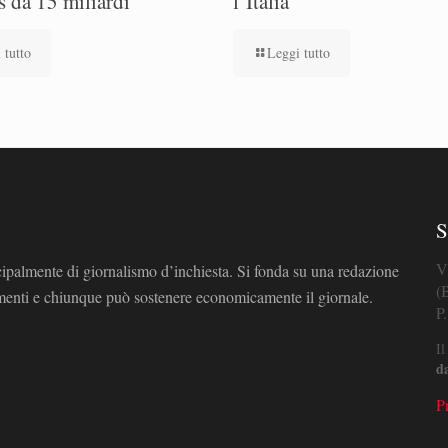
s da 15 miliardi
l’Italia
 tutto
Leggi tutto
S
V
cipalmente di giornalismo d’inchiesta. Si fonda su una redazione
(
omenti e chiunque può sostenere economicamente il giornale.
P
Il
d
P