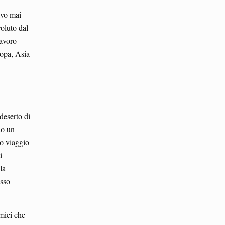
lvo mai
oluto dal
lavoro
ropa, Asia
deserto di
do un
ro viaggio
i
la
esso
imici che