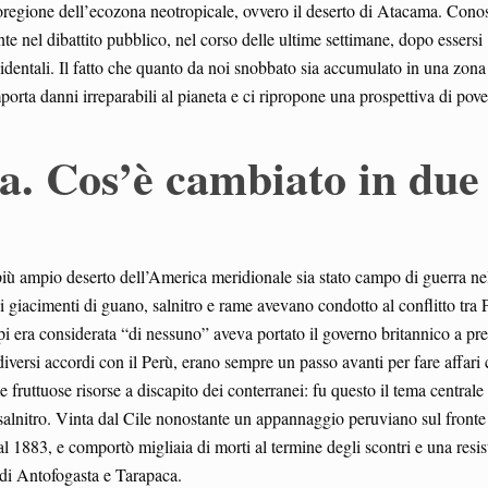
ecoregione dell’ecozona neotropicale, ovvero il deserto di Atacama. Cono
ente nel dibattito pubblico, nel corso delle ultime settimane, dopo essersi
cidentali. Il fatto che quanto da noi snobbato sia accumulato in una zona
orta danni irreparabili al pianeta e ci ripropone una prospettiva di pove
a. Cos’è cambiato in due
più ampio deserto dell’America meridionale sia stato campo di guerra ne
giacimenti di guano, salnitro e rame avevano condotto al conflitto tra 
i era considerata “di nessuno” aveva portato il governo britannico a pr
iversi accordi con il Perù, erano sempre un passo avanti per fare affari 
 fruttuose risorse a discapito dei conterranei: fu questo il tema centrale 
salnitro. Vinta dal Cile nonostante un appannaggio peruviano sul fronte
l 1883, e comportò migliaia di morti al termine degli scontri e una resi
i di Antofogasta e Tarapaca.