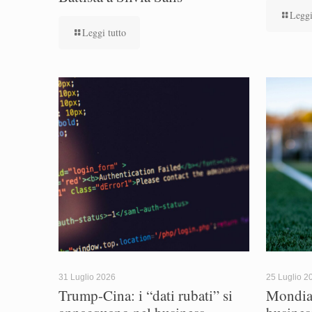
Leggi
Leggi tutto
31 Luglio 2026
25 Luglio 2
Trump-Cina: i “dati rubati” si
Mondial