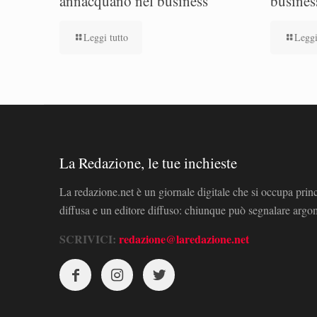
annacquano nel business
busines
Leggi tutto
Leggi
La Redazione, le tue inchieste
La redazione.net è un giornale digitale che si occupa prin
diffusa e un editore diffuso: chiunque può segnalare arg
SCRIVICI:
redazione@laredazione.net