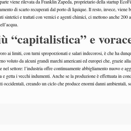
parte viene rilevata da Franklin Zapeda, proprietario della startup EcoF
amento di scarto recuperati dal porto di Iquique. Il resto, invece, viene 
ti sintetici e trattati con vernici e agenti chimici, ci mettono anche 200 
ell’acqua.
 “capitalistica” e vorac
ro ai limiti, con turni sproporzionati e salari indecorosi, è che ha dun
nomeno voluto da alcuni grandi marchi americani ed europei che, grazie al
 nel settore: l’industria offre continuamente abbigliamento nuovo e agg
a e getta i vecchi indumenti. Anche se la produzione è effettuata in con
cati occidentali, creando un ciclo che produce enormi danni ambientali, so