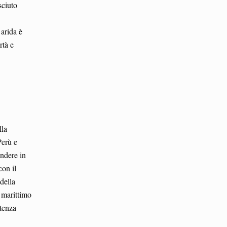
sciuto
 arida è
rtà e
lla
Perù e
endere in
con il
della
 marittimo
stenza