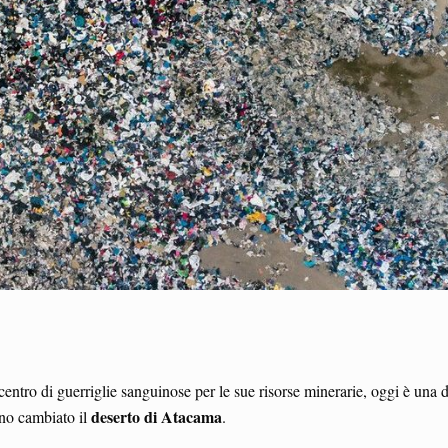
 centro di guerriglie sanguinose per le sue risorse minerarie, oggi è una d
deserto di Atacama
no cambiato il
.