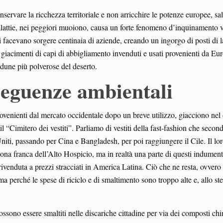
nservare la ricchezza territoriale e non arricchire le potenze europee, sa
 malattie, nei peggiori muoiono, causa un forte fenomeno d’inquinamento v
acevano sorgere centinaia di aziende, creando un ingorgo di posti di 
 giacimenti di capi di abbigliamento invenduti e usati provenienti da Eu
e dune più polverose del deserto.
seguenze ambientali
provenienti dal mercato occidentale dopo un breve utilizzo, giacciono nel 
“Cimitero dei vestiti”. Parliamo di vestiti della fast-fashion che secon
niti, passando per Cina e Bangladesh, per poi raggiungere il Cile. Il lo
na franca dell’Alto Hospicio, ma in realtà una parte di questi indument
ivenduta a prezzi stracciati in America Latina. Ciò che ne resta, ovvero 
a perché le spese di riciclo e di smaltimento sono troppo alte e, allo st
ssono essere smaltiti nelle discariche cittadine per via dei composti ch