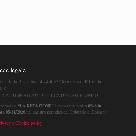
ede legale
iale della Resistenza 4 - 40057 Granarolo dell’Emilia
BO)
. IVA: 03888911207 - CF: LCNDNL70T46A944O
“LA REDAZIONE”
n.8548 in
 periodico
è stato iscritto al
ata 05/11/2020
nel registro periodici del Tribunale di Bologna.
rivacy e Cookie policy