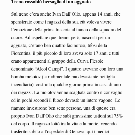
Treno rossoblù bersaglio di un agguato
Sul treno c’era anche Ivan Dall’Olio, appena 14 anni, che
spensierato come i ragazzi della sua età voleva vivere
l’emozione della prima trasferta al fianco della squadra del
cuore. Ad aspettare quel treno, però, nascosti per un
agguato, c’erano ben quattro facinorosi, tifosi della
Fiorentina: il più piccolo di loro aveva solo 17 anni e tutti
erano appartenenti al gruppo della Curva Fiesole
denominato “Alcol Campi”. I quattro avevano con loro una
bomba molotov (la rudimentale ma devastante bottiglia
incendiaria), costruita qualche giorno prima in casa di uno
dei ragazzi. La molotov venne scagliata contro il convoglio
ed in pochi secondi il fuoco devastò un intero vagone. Le
fiamme investirono ben sette persone, una di queste era
proprio Ivan Dall’Olio che subì gravissime ustioni sul 75%
del corpo. Il ragazzo lottò tra la vita e la morte, venendo
trasferito subito all’ospedale di Genova: qui i medici