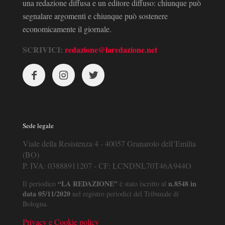
una redazione diffusa e un editore diffuso: chiunque può
segnalare argomenti e chiunque può sostenere
economicamente il giornale.
SCRIVICI:
redazione@laredazione.net
Sede legale
Viale della Resistenza 4 - 40057 Granarolo dell’Emilia
(BO)
P. IVA: 03888911207 - CF: LCNDNL70T46A944O
“LA REDAZIONE”
n.8548 in
Il periodico
è stato iscritto al
data 05/11/2020
nel registro periodici del Tribunale di
Bologna.
Privacy e Cookie policy