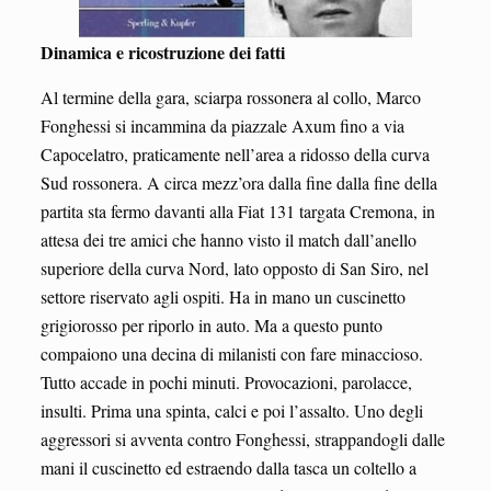
Dinamica e ricostruzione dei fatti
Al termine della gara, sciarpa rossonera al collo, Marco
Fonghessi si incammina da piazzale Axum fino a via
Capocelatro, praticamente nell’area a ridosso della curva
Sud rossonera. A circa mezz’ora dalla fine dalla fine della
partita sta fermo davanti alla Fiat 131 targata Cremona, in
attesa dei tre amici che hanno visto il match dall’anello
superiore della curva Nord, lato opposto di San Siro, nel
settore riservato agli ospiti. Ha in mano un cuscinetto
grigiorosso per riporlo in auto. Ma a questo punto
compaiono una decina di milanisti con fare minaccioso.
Tutto accade in pochi minuti. Provocazioni, parolacce,
insulti. Prima una spinta, calci e poi l’assalto. Uno degli
aggressori si avventa contro Fonghessi, strappandogli dalle
mani il cuscinetto ed estraendo dalla tasca un coltello a