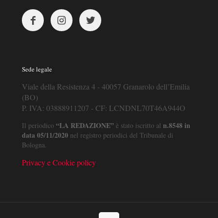
Sede legale
Viale della Resistenza 4 - 40057 Granarolo dell’Emilia
(BO)
P. IVA: 03888911207 - CF: LCNDNL70T46A944O
“LA REDAZIONE”
n.8548 in
Il periodico
è stato iscritto al
data 05/11/2020
nel registro periodici del Tribunale di
Bologna.
Privacy e Cookie policy