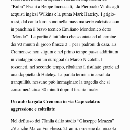
“Bubu” Evani a Beppe Incocciati, da Pierpaolo Virdis agli
acquisti inglesi Wilkins e la punta Mark Hateley. I grigio-
rossi, dal canto loro, sono nella massima serie calcistica con
in panchina il bravo tecnico Emiliano Mondonico detto
“Mondo”. La partita è tutt’altro che scontata ed al termine
dei 90 minuti di gioco finisce 2-1 per i padroni di casa. La
Cremonese non sfigura e nel primo tempo passa addirittura
in vantaggio con un eurogoal di Marco Nicoletti. I
rossoneri, nel secondo tempo, ribaltano il risultato grazie ad
una doppietta di Hateley. La partita termina in assoluta
tranquillità, nessuno può immaginare la tragedia che si
consumerà circa 30 minuti dopo il fischio finale.
Un auto targata Cremona in via Capocelatro:
aggressione e coltellate
Nel deflusso dei 70mila dallo stadio “Giuseppe Meazza”
c’è anche Marco Fonghessi, 21 anni: proviene dal piccolo