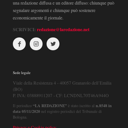
una redazione diffusa e un editore diffuso: chiunque può
segnalare argomenti e chiunque può sostenere
economicamente il giornale.
SCRIVICI:
redazione@laredazione.net
Sede legale
Viale della Resistenza 4 - 40057 Granarolo dell’Emilia
(BO)
P. IVA: 03888911207 - CF: LCNDNL70T46A944O
“LA REDAZIONE”
n.8548 in
Il periodico
è stato iscritto al
data 05/11/2020
nel registro periodici del Tribunale di
Bologna.
Privacy e Cookie policy