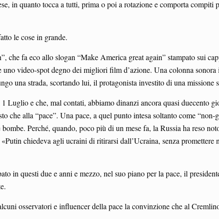
se, in quanto tocca a tutti, prima o poi a rotazione e comporta compiti pe
atto le cose in grande.
, che fa eco allo slogan “Make America great again” stampato sui cappe
tare uno video-spot degno dei migliori film d’azione. Una colonna sonor
ungo una strada, scortando lui, il protagonista investito di una missione s
il 1 Luglio e che, mal contati, abbiamo dinanzi ancora quasi duecento gio
osto che alla “pace”. Una pace, a quel punto intesa soltanto come “non-gue
ltre bombe. Perché, quando, poco più di un mese fa, la Russia ha reso noto
o «Putin chiedeva agli ucraini di ritirarsi dall’Ucraina, senza promette
pato in questi due e anni e mezzo, nel suo piano per la pace, il president
e.
 alcuni osservatori e influencer della pace la convinzione che al Cremli