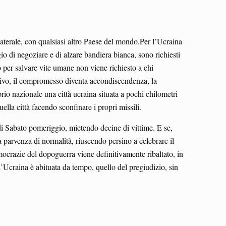
laterale, con qualsiasi altro Paese del mondo.Per l’Ucraina
io di negoziare e di alzare bandiera bianca, sono richiesti
to per salvare vite umane non viene richiesto a chi
ttivo, il compromesso diventa accondiscendenza, la
orio nazionale una città ucraina situata a pochi chilometri
ella città facendo sconfinare i propri missili.
 di Sabato pomeriggio, mietendo decine di vittime. E se,
 parvenza di normalità, riuscendo persino a celebrare il
emocrazie del dopoguerra viene definitivamente ribaltato, in
l’Ucraina è abituata da tempo, quello del pregiudizio, sin