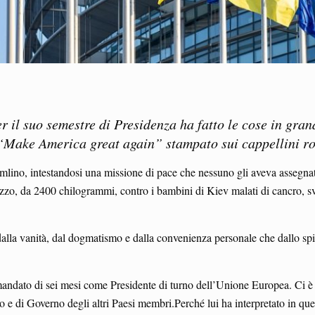
r il suo semestre di Presidenza ha fatto le cose in gr
 “Make America great again” stampato sui cappellini ro
remlino, intestandosi una missione di pace che nessuno gli aveva assegna
mezzo, da 2400 chilogrammi, contro i bambini di Kiev malati di cancro, 
ù dalla vanità, dal dogmatismo e dalla convenienza personale che dallo sp
 mandato di sei mesi come Presidente di turno dell’Unione Europea. Ci è a
o e di Governo degli altri Paesi membri.Perché lui ha interpretato in qu