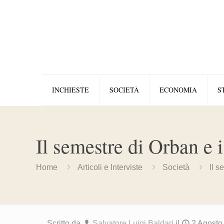
INCHIESTE
SOCIETÀ
ECONOMIA
S
Il semestre di Orban e i
Home
Articoli e Interviste
Società
Il s
Scritto da
Salvatore Luigi Baldari
il
2 Agosto