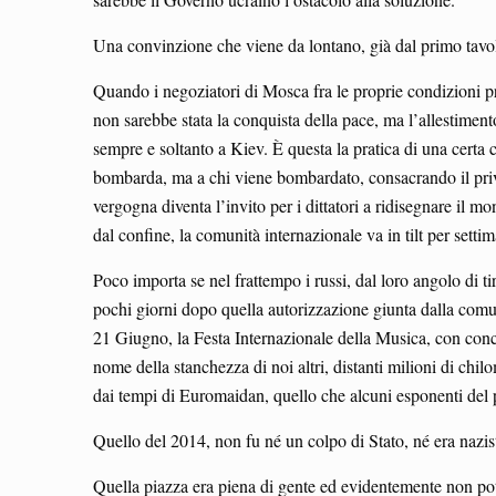
Una convinzione che viene da lontano, già dal primo tavol
Quando i negoziatori di Mosca fra le proprie condizioni pr
non sarebbe stata la conquista della pace, ma l’allestiment
sempre e soltanto a Kiev. È questa la pratica di una certa c
bombarda, ma a chi viene bombardato, consacrando il privil
vergogna diventa l’invito per i dittatori a ridisegnare il m
dal confine, la comunità internazionale va in tilt per settim
Poco importa se nel frattempo i russi, dal loro angolo di 
pochi giorni dopo quella autorizzazione giunta dalla comun
21 Giugno, la Festa Internazionale della Musica, con concer
nome della stanchezza di noi altri, distanti milioni di chi
dai tempi di Euromaidan, quello che alcuni esponenti del 
Quello del 2014, non fu né un colpo di Stato, né era nazis
Quella piazza era piena di gente ed evidentemente non pote