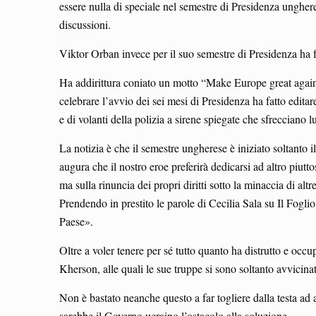
essere nulla di speciale nel semestre di Presidenza unghere
discussioni.
Viktor Orban invece per il suo semestre di Presidenza ha f
Ha addirittura coniato un motto “Make Europe great again”
celebrare l’avvio dei sei mesi di Presidenza ha fatto edi
e di volanti della polizia a sirene spiegate che sfrecciano l
La notizia è che il semestre ungherese è iniziato soltanto 
augura che il nostro eroe preferirà dedicarsi ad altro piutt
ma sulla rinuncia dei propri diritti sotto la minaccia di a
Prendendo in prestito le parole di Cecilia Sala su Il Fogli
Paese».
Oltre a voler tenere per sé tutto quanto ha distrutto e occu
Kherson, alle quali le sue truppe si sono soltanto avvicinat
Non è bastato neanche questo a far togliere dalla testa ad
sarebbe il Governo ucraino l’ostacolo alla soluzione.