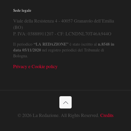
Sede legale
Viale della Resistenza 4 - 40057 Granarolo dell’Emilia
(BO)
P. IVA: 03888911207 - CF: LCNDNL70T46A944O
“LA REDAZIONE”
n.8548 in
Il periodico
è stato iscritto al
data 05/11/2020
nel registro periodici del Tribunale di
Bologna.
Privacy e Cookie policy
© 2026 La Redazione. All Rights Reserved.
Credits