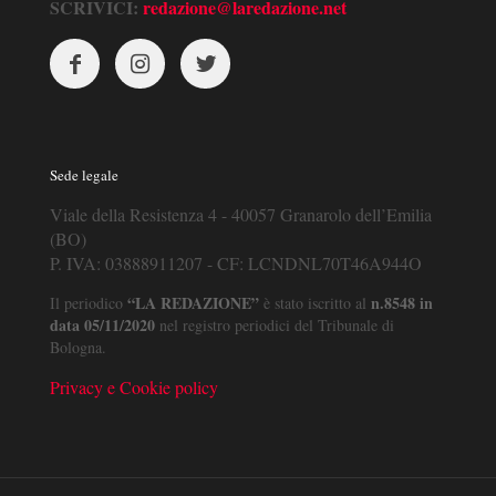
SCRIVICI:
redazione@laredazione.net
Sede legale
Viale della Resistenza 4 - 40057 Granarolo dell’Emilia
(BO)
P. IVA: 03888911207 - CF: LCNDNL70T46A944O
“LA REDAZIONE”
n.8548 in
Il periodico
è stato iscritto al
data 05/11/2020
nel registro periodici del Tribunale di
Bologna.
Privacy e Cookie policy