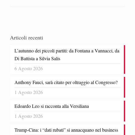
Articoli recenti
L’autunno dei piccoli partiti: da Fontana a Vannacci, da
Di Battista a Silvia Salis
6 Agosto 2026
Anthony Fauci, sarà citato per oltraggio al Congresso?
1 Agosto 2026
Edoardo Leo si racconta alla Versiliana
1 Agosto 2026
Trump-Cina: i “dati rubati” si annacquano nel business