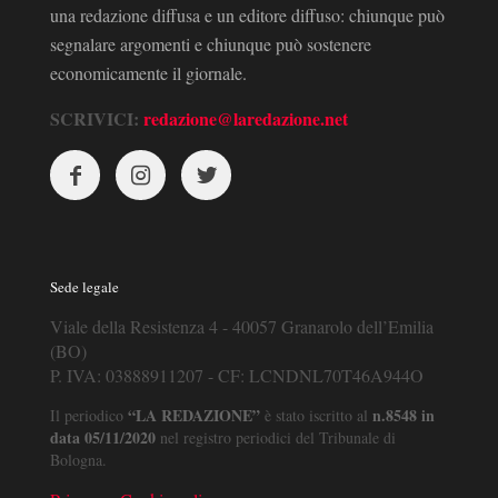
una redazione diffusa e un editore diffuso: chiunque può
segnalare argomenti e chiunque può sostenere
economicamente il giornale.
SCRIVICI:
redazione@laredazione.net
Sede legale
Viale della Resistenza 4 - 40057 Granarolo dell’Emilia
(BO)
P. IVA: 03888911207 - CF: LCNDNL70T46A944O
“LA REDAZIONE”
n.8548 in
Il periodico
è stato iscritto al
data 05/11/2020
nel registro periodici del Tribunale di
Bologna.