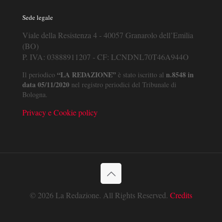
Sede legale
Viale della Resistenza 4 - 40057 Granarolo dell’Emilia
(BO)
P. IVA: 03888911207 - CF: LCNDNL70T46A944O
“LA REDAZIONE”
n.8548 in
Il periodico
è stato iscritto al
data 05/11/2020
nel registro periodici del Tribunale di
Bologna.
Privacy e Cookie policy
© 2026 La Redazione. All Rights Reserved.
Credits