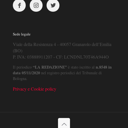
Sede legale
Viale della Resistenza 4 - 40057 Granarolo dell’Emilia
(BO)
P. IVA: 03888911207 - CF: LCNDNL70T46A944O
“LA REDAZIONE”
n.8548 in
Il periodico
è stato iscritto al
data 05/11/2020
nel registro periodici del Tribunale di
Bologna.
Privacy e Cookie policy