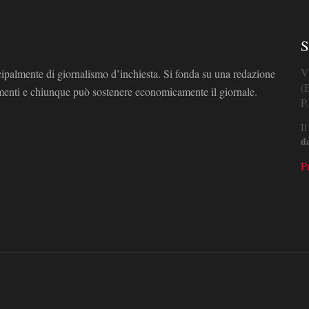
S
V
cipalmente di giornalismo d’inchiesta. Si fonda su una redazione
(
omenti e chiunque può sostenere economicamente il giornale.
P
Il
d
P