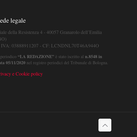
ede legale
iale della Resistenza 4 - 40057 Granarolo dell’Emilia
BO)
. IVA: 03888911207 - CF: LCNDNL70T46A944O
“LA REDAZIONE”
n.8548 in
 periodico
è stato iscritto al
ata 05/11/2020
nel registro periodici del Tribunale di Bologna.
rivacy e Cookie policy