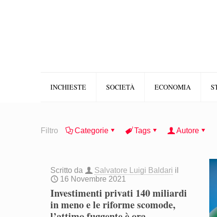
INCHIESTE
SOCIETÀ
ECONOMIA
S
Filtro
Categorie
Tags
Autore
Scritto da
Salvatore Luigi Baldari
il
16 Novembre 2021
Investimenti privati 140 miliardi
in meno e le riforme scomode,
l’attimo fuggente è ora