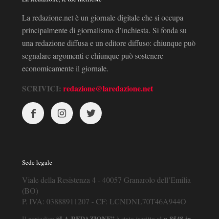
La redazione.net è un giornale digitale che si occupa
principalmente di giornalismo d’inchiesta. Si fonda su
una redazione diffusa e un editore diffuso: chiunque può
segnalare argomenti e chiunque può sostenere
economicamente il giornale.
SCRIVICI:
redazione@laredazione.net
Sede legale
Viale della Resistenza 4 - 40057 Granarolo dell’Emilia
(BO)
P. IVA: 03888911207 - CF: LCNDNL70T46A944O
“LA REDAZIONE”
n.8548 in
Il periodico
è stato iscritto al