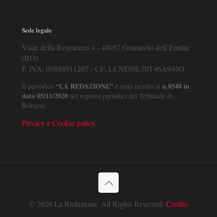
Sede legale
Viale della Resistenza 4 - 40057 Granarolo dell’Emilia
(BO)
P. IVA: 03888911207 - CF: LCNDNL70T46A944O
“LA REDAZIONE”
n.8548 in
Il periodico
è stato iscritto al
data 05/11/2020
nel registro periodici del Tribunale di
Bologna.
Privacy e Cookie policy
© 2026 La Redazione. All Rights Reserved.
Credits