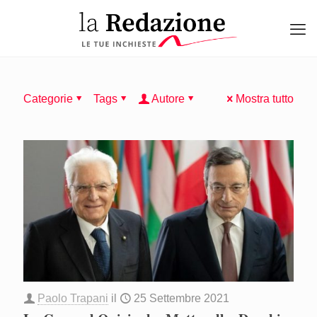
Categorie
Tags
Autore
Mostra tutto
Paolo Trapani
il
25 Settembre 2021