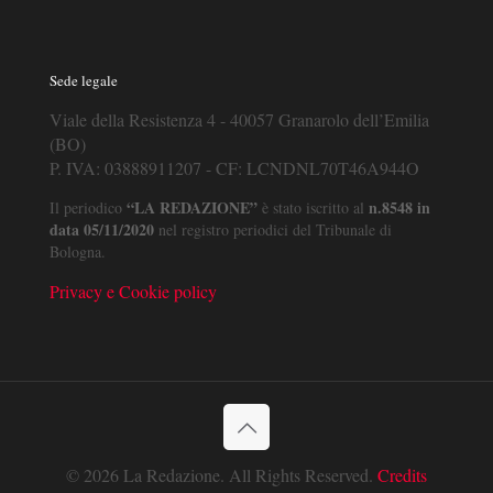
Sede legale
Viale della Resistenza 4 - 40057 Granarolo dell’Emilia
(BO)
P. IVA: 03888911207 - CF: LCNDNL70T46A944O
“LA REDAZIONE”
n.8548 in
Il periodico
è stato iscritto al
data 05/11/2020
nel registro periodici del Tribunale di
Bologna.
Privacy e Cookie policy
© 2026 La Redazione. All Rights Reserved.
Credits