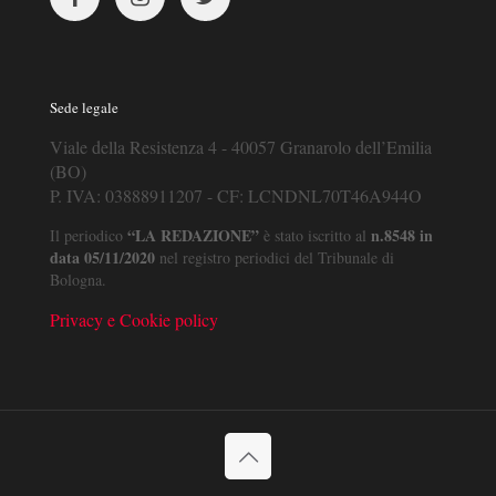
Sede legale
Viale della Resistenza 4 - 40057 Granarolo dell’Emilia
(BO)
P. IVA: 03888911207 - CF: LCNDNL70T46A944O
“LA REDAZIONE”
n.8548 in
Il periodico
è stato iscritto al
data 05/11/2020
nel registro periodici del Tribunale di
Bologna.
Privacy e Cookie policy