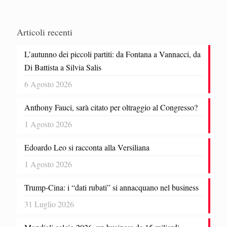
Articoli recenti
L’autunno dei piccoli partiti: da Fontana a Vannacci, da
Di Battista a Silvia Salis
6 Agosto 2026
Anthony Fauci, sarà citato per oltraggio al Congresso?
1 Agosto 2026
Edoardo Leo si racconta alla Versiliana
1 Agosto 2026
Trump-Cina: i “dati rubati” si annacquano nel business
31 Luglio 2026