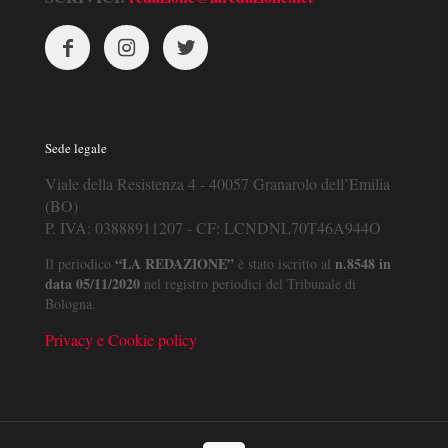
Sede legale
Viale della Resistenza 4 - 40057 Granarolo dell’Emilia
(BO)
P. IVA: 03888911207 - CF: LCNDNL70T46A944O
“LA REDAZIONE”
n.8548 in
Il periodico
è stato iscritto al
data 05/11/2020
nel registro periodici del Tribunale di
Bologna.
Privacy e Cookie policy