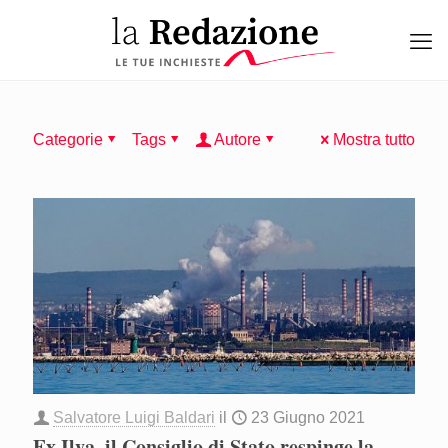
Categorie
Tags
Autore
Mostra tutto
Salvatore Luigi Baldari
il
23 Giugno 2021
Ex Ilva, il Consiglio di Stato respinge la