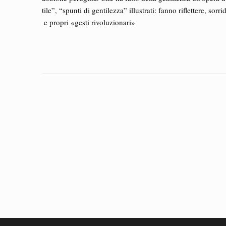
gentile”, “spunti di gentilezza” illustrati: fanno riflettere, sorr
veri e propri «gesti rivoluzionari»