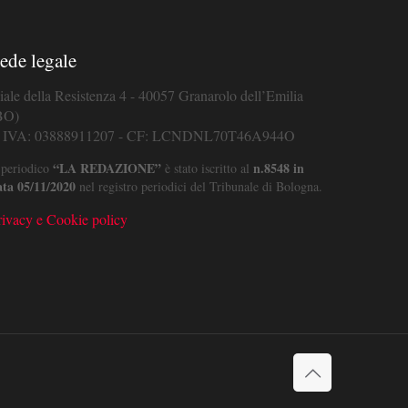
ede legale
iale della Resistenza 4 - 40057 Granarolo dell’Emilia
BO)
. IVA: 03888911207 - CF: LCNDNL70T46A944O
“LA REDAZIONE”
n.8548 in
 periodico
è stato iscritto al
ata 05/11/2020
nel registro periodici del Tribunale di Bologna.
rivacy e Cookie policy