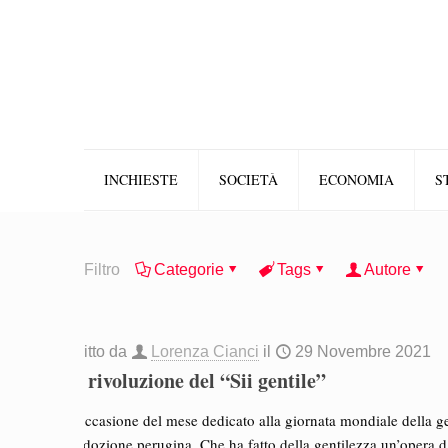
INCHIESTE
SOCIETÀ
ECONOMIA
S
Filtro
Categorie
Tags
Autore
Scritto da
Lorenza Cianci
il
29 Novembre 2021
La rivoluzione del “Sii gentile”
In occasione del mese dedicato alla giornata mondiale della gen
di adozione perugina. Che ha fatto della gentilezza un’opera d’ar