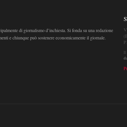
S
V
cipalmente di giornalismo d’inchiesta. Si fonda su una redazione
(
omenti e chiunque può sostenere economicamente il giornale.
P
Il
d
P