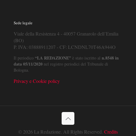
Sede legale
Viale della Resistenza 4 - 40057 Granarolo dell’Emilia
(BO)
P. IVA: 03888911207 - CF: LCNDNL70T46A944O
“LA REDAZIONE”
n.8548 in
Il periodico
è stato iscritto al
data 05/11/2020
nel registro periodici del Tribunale di
Bologna.
Privacy e Cookie policy
© 2026 La Redazione. All Rights Reserved.
Credits