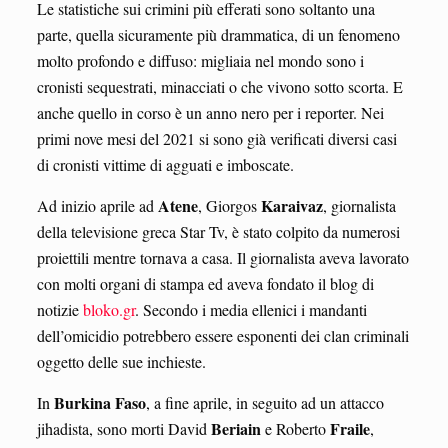
Le statistiche sui crimini più efferati sono soltanto una
parte, quella sicuramente più drammatica, di un fenomeno
molto profondo e diffuso: migliaia nel mondo sono i
cronisti sequestrati, minacciati o che vivono sotto scorta. E
anche quello in corso è un anno nero per i reporter. Nei
primi nove mesi del 2021 si sono già verificati diversi casi
di cronisti vittime di agguati e imboscate.
Atene
Karaivaz
Ad inizio aprile ad
, Giorgos
, giornalista
della televisione greca Star Tv, è stato colpito da numerosi
proiettili mentre tornava a casa. Il giornalista aveva lavorato
con molti organi di stampa ed aveva fondato il blog di
notizie
bloko.gr
. Secondo i media ellenici i mandanti
dell’omicidio potrebbero essere esponenti dei clan criminali
oggetto delle sue inchieste.
Burkina
Faso
In
, a fine aprile, in seguito ad un attacco
Beriain
Fraile
jihadista, sono morti David
e Roberto
,