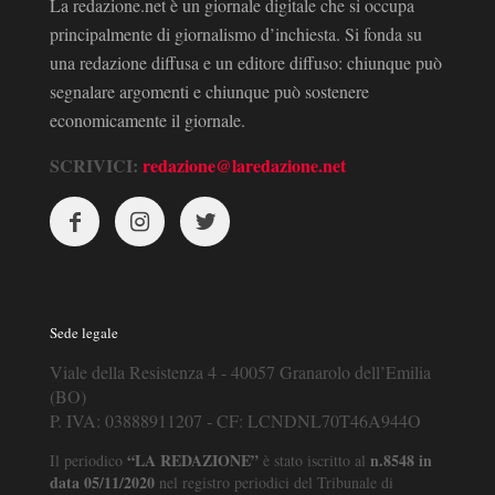
La redazione.net è un giornale digitale che si occupa
principalmente di giornalismo d’inchiesta. Si fonda su
una redazione diffusa e un editore diffuso: chiunque può
segnalare argomenti e chiunque può sostenere
economicamente il giornale.
SCRIVICI:
redazione@laredazione.net
Sede legale
Viale della Resistenza 4 - 40057 Granarolo dell’Emilia
(BO)
P. IVA: 03888911207 - CF: LCNDNL70T46A944O
“LA REDAZIONE”
n.8548 in
Il periodico
è stato iscritto al
data 05/11/2020
nel registro periodici del Tribunale di