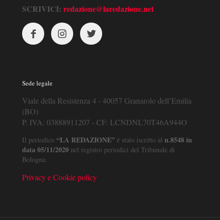
SCRIVICI:
redazione@laredazione.net
Sede legale
Viale della Resistenza 4 - 40057 Granarolo dell’Emilia
(BO)
P. IVA: 03888911207 - CF: LCNDNL70T46A944O
“LA REDAZIONE”
n.8548 in
Il periodico
è stato iscritto al
data 05/11/2020
nel registro periodici del Tribunale di
Bologna.
Privacy e Cookie policy