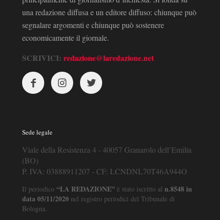
una redazione diffusa e un editore diffuso: chiunque può
segnalare argomenti e chiunque può sostenere
economicamente il giornale.
SCRIVICI:
redazione@laredazione.net
Sede legale
Viale della Resistenza 4 - 40057 Granarolo dell’Emilia
(BO)
P. IVA: 03888911207 - CF: LCNDNL70T46A944O
“LA REDAZIONE”
n.8548 in
Il periodico
è stato iscritto al
data 05/11/2020
nel registro periodici del Tribunale di
Bologna.