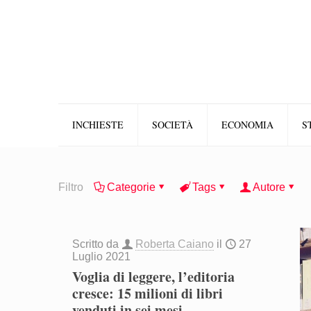
INCHIESTE
SOCIETÀ
ECONOMIA
S
Filtro
Categorie
Tags
Autore
Scritto da
Roberta Caiano
il
27
Luglio 2021
Voglia di leggere, l’editoria
cresce: 15 milioni di libri
venduti in sei mesi