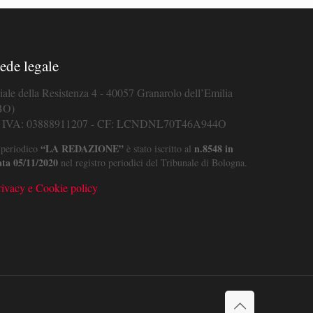
ede legale
iale della Resistenza 4 - 40057 Granarolo dell’Emilia
BO)
. IVA: 03888911207 - CF: LCNDNL70T46A944O
“LA REDAZIONE”
n.8548 in
 periodico
è stato iscritto al
ata 05/11/2020
nel registro periodici del Tribunale di Bologna.
rivacy e Cookie policy