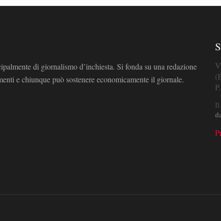
S
V
cipalmente di giornalismo d’inchiesta. Si fonda su una redazione
(
omenti e chiunque può sostenere economicamente il giornale.
P
Il
d
P