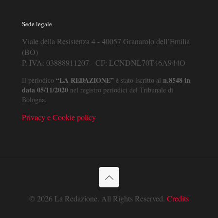
Sede legale
Viale della Resistenza 4 - 40057 Granarolo dell’Emilia
(BO)
P. IVA: 03888911207 - CF: LCNDNL70T46A944O
“LA REDAZIONE”
n.8548 in
Il periodico
è stato iscritto al
data 05/11/2020
nel registro periodici del Tribunale di
Bologna.
Privacy e Cookie policy
© 2026 La Redazione. All Rights Reserved.
Credits