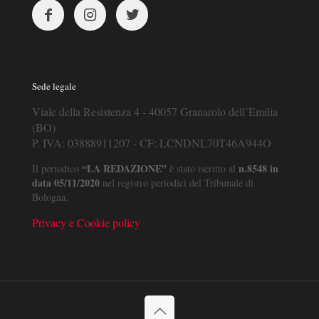
Sede legale
Viale della Resistenza 4 - 40057 Granarolo dell’Emilia
(BO)
P. IVA: 03888911207 - CF: LCNDNL70T46A944O
“LA REDAZIONE”
n.8548 in
Il periodico
è stato iscritto al
data 05/11/2020
nel registro periodici del Tribunale di
Bologna.
Privacy e Cookie policy