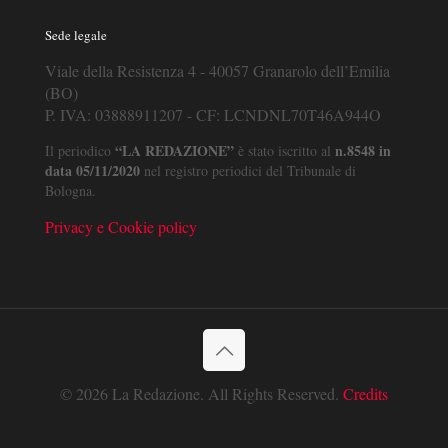
Sede legale
Viale della Resistenza 4 - 40057 Granarolo dell’Emilia
(BO)
P. IVA: 03888911207 - CF: LCNDNL70T46A944O
“LA REDAZIONE”
n.8548 in
Il periodico
è stato iscritto al
data 05/11/2020
nel registro periodici del Tribunale di
Bologna.
Privacy e Cookie policy
© 2026 La Redazione. All Rights Reserved.
Credits