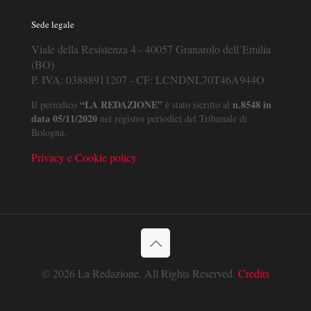
Sede legale
Viale della Resistenza 4 - 40057 Granarolo dell’Emilia
(BO)
P. IVA: 03888911207 - CF: LCNDNL70T46A944O
“LA REDAZIONE”
n.8548 in
Il periodico
è stato iscritto al
data 05/11/2020
nel registro periodici del Tribunale di
Bologna.
Privacy e Cookie policy
© 2026 La Redazione. All Rights Reserved.
Credits