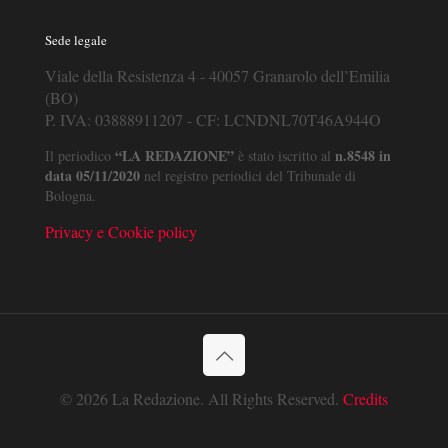
Sede legale
Viale della Resistenza 4 - 40057 Granarolo dell’Emilia
(BO)
P. IVA: 03888911207 - CF: LCNDNL70T46A944O
“LA REDAZIONE”
n.8548 in
Il periodico
è stato iscritto al
data 05/11/2020
nel registro periodici del Tribunale di
Bologna.
Privacy e Cookie policy
© 2026 La Redazione. All Rights Reserved.
Credits