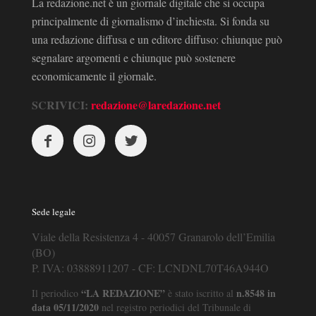
La redazione.net è un giornale digitale che si occupa
principalmente di giornalismo d’inchiesta. Si fonda su
una redazione diffusa e un editore diffuso: chiunque può
segnalare argomenti e chiunque può sostenere
economicamente il giornale.
SCRIVICI:
redazione@laredazione.net
Sede legale
Viale della Resistenza 4 - 40057 Granarolo dell’Emilia
(BO)
P. IVA: 03888911207 - CF: LCNDNL70T46A944O
“LA REDAZIONE”
n.8548 in
Il periodico
è stato iscritto al
data 05/11/2020
nel registro periodici del Tribunale di