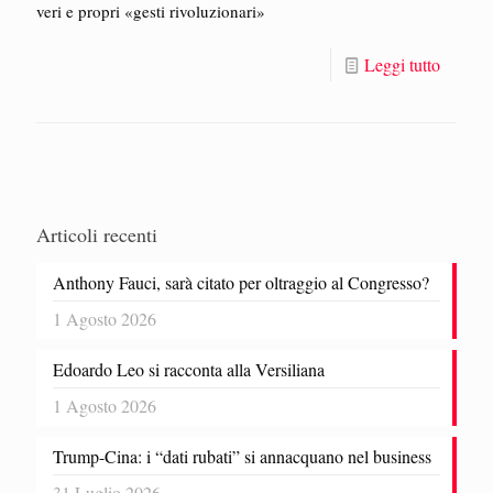
veri e propri «gesti rivoluzionari»
Leggi tutto
Articoli recenti
Anthony Fauci, sarà citato per oltraggio al Congresso?
1 Agosto 2026
Edoardo Leo si racconta alla Versiliana
1 Agosto 2026
Trump-Cina: i “dati rubati” si annacquano nel business
31 Luglio 2026