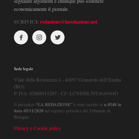
segnalare argomenti e chiunque può sostenere
economicamente il giornale.
SCRIVICI:
redazione@laredazione.net
Sede legale
Viale della Resistenza 4 - 40057 Granarolo dell’Emilia
(BO)
P. IVA: 03888911207 - CF: LCNDNL70T46A944O
“LA REDAZIONE”
n.8548 in
Il periodico
è stato iscritto al
data 05/11/2020
nel registro periodici del Tribunale di
Bologna.
Privacy e Cookie policy