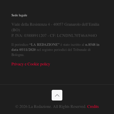
Sede legale
Viale della Resistenza 4 - 40057 Granarolo dell’Emilia
(BO)
P. IVA: 03888911207 - CF: LCNDNL70T46A944O
“LA REDAZIONE”
n.8548 in
Il periodico
è stato iscritto al
data 05/11/2020
nel registro periodici del Tribunale di
Bologna.
Privacy e Cookie policy
© 2026 La Redazione. All Rights Reserved.
Credits