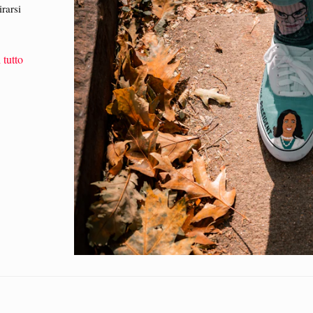
irarsi
 tutto