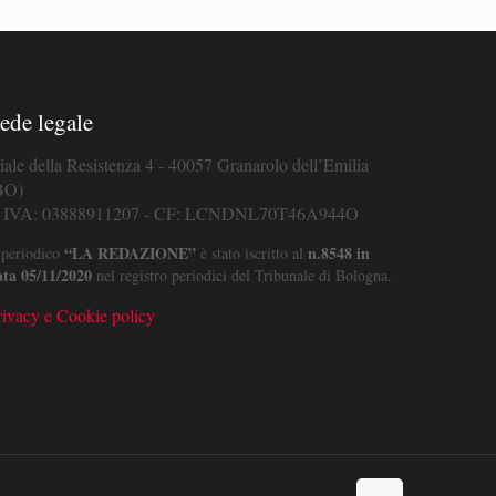
ede legale
iale della Resistenza 4 - 40057 Granarolo dell’Emilia
BO)
. IVA: 03888911207 - CF: LCNDNL70T46A944O
“LA REDAZIONE”
n.8548 in
 periodico
è stato iscritto al
ata 05/11/2020
nel registro periodici del Tribunale di Bologna.
rivacy e Cookie policy