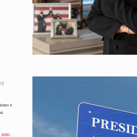
24
vismo e
ma
 tutto