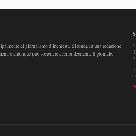
S
V
cipalmente di giornalismo d’inchiesta. Si fonda su una redazione
(
omenti e chiunque può sostenere economicamente il giornale.
P
Il
d
P