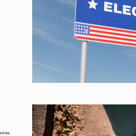
4
azione