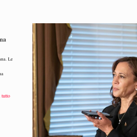
 ma
ana. Le
na
 tutto