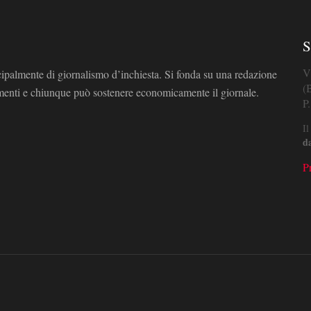
S
V
cipalmente di giornalismo d’inchiesta. Si fonda su una redazione
(
omenti e chiunque può sostenere economicamente il giornale.
P
Il
d
P