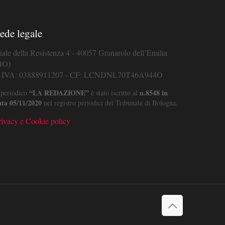
ede legale
iale della Resistenza 4 - 40057 Granarolo dell’Emilia
BO)
. IVA: 03888911207 - CF: LCNDNL70T46A944O
“LA REDAZIONE”
n.8548 in
 periodico
è stato iscritto al
ata 05/11/2020
nel registro periodici del Tribunale di Bologna.
rivacy e Cookie policy