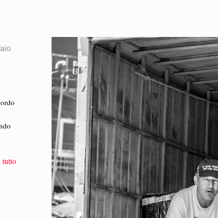
aio
cordo
endo
 tutto