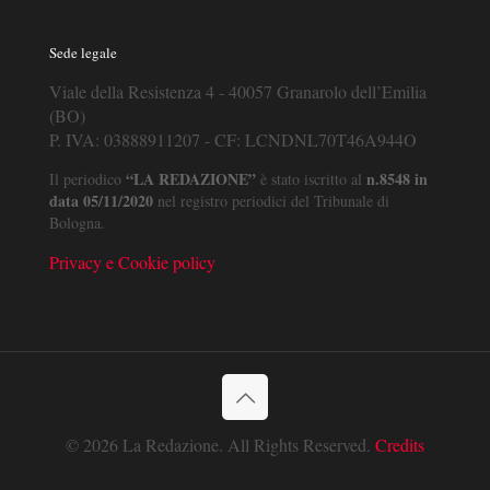
Sede legale
Viale della Resistenza 4 - 40057 Granarolo dell’Emilia
(BO)
P. IVA: 03888911207 - CF: LCNDNL70T46A944O
“LA REDAZIONE”
n.8548 in
Il periodico
è stato iscritto al
data 05/11/2020
nel registro periodici del Tribunale di
Bologna.
Privacy e Cookie policy
© 2026 La Redazione. All Rights Reserved.
Credits