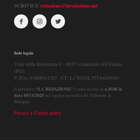
SCRIVICI:
redazione@laredazione.net
Sede legale
Viale della Resistenza 4 - 40057 Granarolo dell’Emilia
(BO)
P. IVA: 03888911207 - CF: LCNDNL70T46A944O
“LA REDAZIONE”
n.8548 in
Il periodico
è stato iscritto al
data 05/11/2020
nel registro periodici del Tribunale di
Bologna.
Privacy e Cookie policy