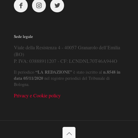
Sede legale
Viale della Resistenza 4 - 40057 Granarolo dell’Emilia
(BO)
P. IVA: 03888911207 - CF: LCNDNL70T46A944O
“LA REDAZIONE”
n.8548 in
Il periodico
è stato iscritto al
data 05/11/2020
nel registro periodici del Tribunale di
Bologna.
Privacy e Cookie policy