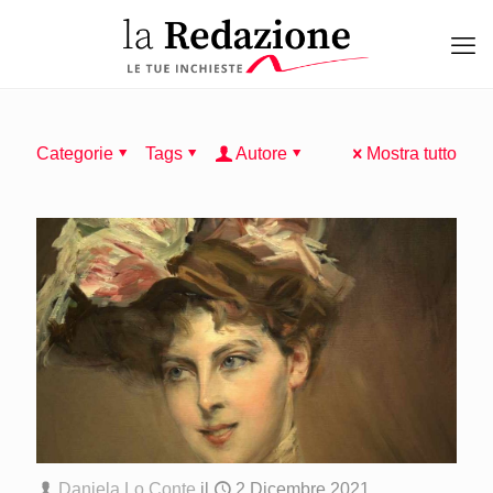
Categorie
Tags
Autore
Mostra tutto
Daniela Lo Conte
il
2 Dicembre 2021