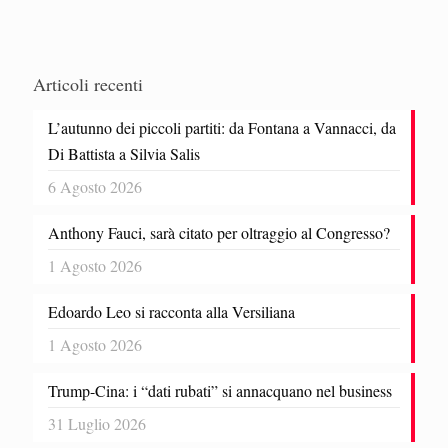
Articoli recenti
L’autunno dei piccoli partiti: da Fontana a Vannacci, da
Di Battista a Silvia Salis
6 Agosto 2026
Anthony Fauci, sarà citato per oltraggio al Congresso?
1 Agosto 2026
Edoardo Leo si racconta alla Versiliana
1 Agosto 2026
Trump-Cina: i “dati rubati” si annacquano nel business
31 Luglio 2026