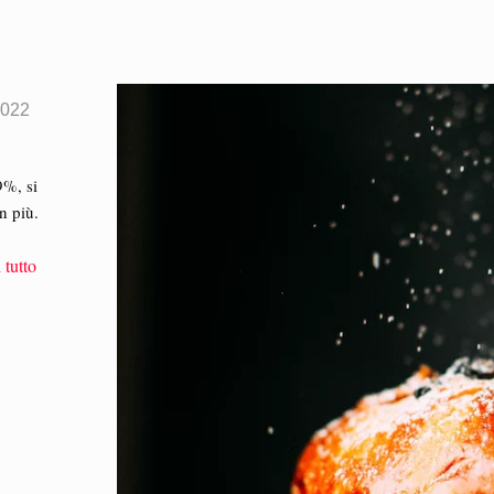
2022
9%, si
n più.
 tutto