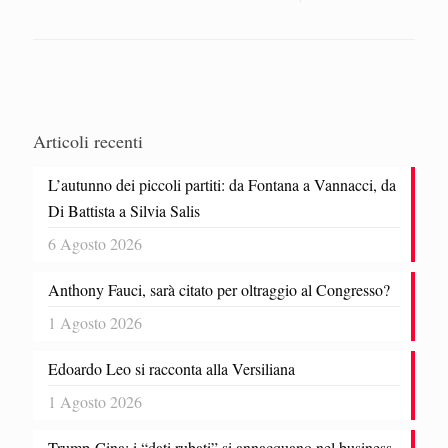
Articoli recenti
L’autunno dei piccoli partiti: da Fontana a Vannacci, da
Di Battista a Silvia Salis
6 Agosto 2026
Anthony Fauci, sarà citato per oltraggio al Congresso?
1 Agosto 2026
Edoardo Leo si racconta alla Versiliana
1 Agosto 2026
Trump-Cina: i “dati rubati” si annacquano nel business