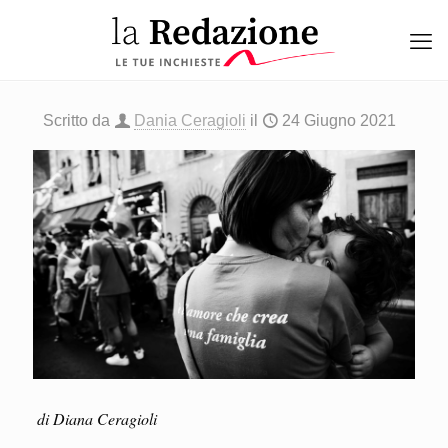
Scritto da
Dania Ceragioli
il
24 Giugno 2021
di Diana Ceragioli