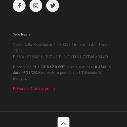
Sede legale
Viale della Resistenza 4 - 40057 Granarolo dell’Emilia
(BO)
P. IVA: 03888911207 - CF: LCNDNL70T46A944O
“LA REDAZIONE”
n.8548 in
Il periodico
è stato iscritto al
data 05/11/2020
nel registro periodici del Tribunale di
Bologna.
Privacy e Cookie policy