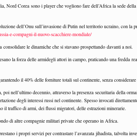
ia, Nord Corea sono i player che vogliono fare dell’Africa la sede della 
luzione dell’Onu sull’invasione di Putin nel territorio ucraino, con la 
russia-e-compagni-il-nuovo-scacchiere-mondiale/
 a consolidare le dinamiche che si stavano prospettando davanti a noi.
 pesano la forza delle armidegli attori in campo, praticando una fredda r
garantendo il 40% delle forniture totali sul continente, senza considerare 
sa, poi nell’ultimo decennio, attraverso la presenza securitaria della o
azione degli interessi russi nel continente. Spesso invocati direttamente 
il traffico di armi, dei flussi migratori, delle estrazioni minerarie.
ndo di altre compagnie militari private che operano in Africa.
restano i propri servizi per contrastare l’avanzata jihadista, talvolta inv