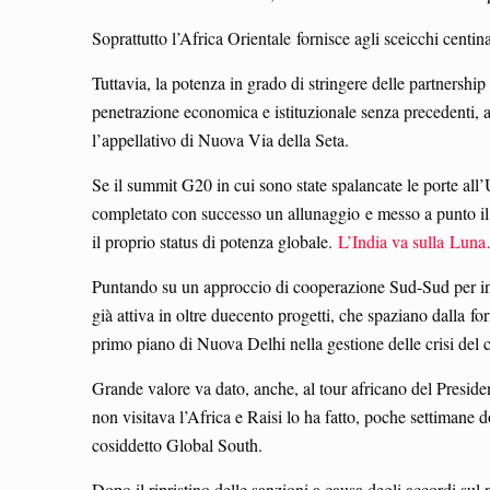
Soprattutto l’Africa Orientale fornisce agli sceicchi centin
Tuttavia, la potenza in grado di stringere delle partnership 
penetrazione economica e istituzionale senza precedenti, 
l’appellativo di Nuova Via della Seta.
Se il summit G20 in cui sono state spalancate le porte all
completato con successo un allunaggio e messo a punto il 
il proprio status di potenza globale.
L’India va sulla Lun
Puntando su un approccio di cooperazione Sud-Sud per inst
già attiva in oltre duecento progetti, che spaziano dalla fo
primo piano di Nuova Delhi nella gestione delle crisi del 
Grande valore va dato, anche, al tour africano del Presid
non visitava l’Africa e Raisi lo ha fatto, poche settimane 
cosiddetto Global South.
Dopo il ripristino delle sanzioni a causa degli accordi sul 