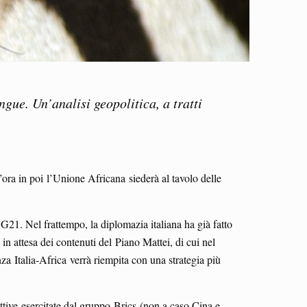
gue. Un’analisi geopolitica, a tratti
’ora in poi l’Unione Africana siederà al tavolo delle
 G21. Nel frattempo, la diplomazia italiana ha già fatto
 in attesa dei contenuti del Piano Mattei, di cui nel
a Italia-Africa verrà riempita con una strategia più
tive esercitate dal gruppo Brics (non a caso Cina e