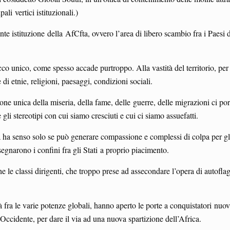
li vertici istituzionali.)
 istituzione della AfCfta, ovvero l’area di libero scambio fra i Paesi 
i.
co unico, come spesso accade purtroppo. Alla vastità del territorio, per
i etnie, religioni, paesaggi, condizioni sociali.
one unica della miseria, della fame, delle guerre, delle migrazioni ci po
li stereotipi con cui siamo cresciuti e cui ci siamo assuefatti.
a ha senso solo se può generare compassione e complessi di colpa per gli 
isegnarono i confini fra gli Stati a proprio piacimento.
le classi dirigenti, che troppo prese ad assecondare l’opera di autoflag
alità fra le varie potenze globali, hanno aperto le porte a conquistatori nuo
l’Occidente, per dare il via ad una nuova spartizione dell’Africa.