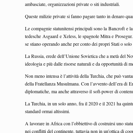
ambasciate, organizzazioni private o siti industriali.
Queste milizie private si fanno pagare tanto in denaro quan
Le compagnie statunitensi principali sono la Bancroft e 
tedesche Asgaard e Xeless, le spagnole Mitra e Prosegur. Ci
se stiano operando anche per conto dei propri Stati o solo 
La Russia, erede dell’Unione Sovietica che a metà del Novec
ideologia e più dalle risorse naturali e da opportunità di 
Non meno intensa è l’attività della Turchia, che può vant
della Fratellanza Musulmana. Con l’avvento dell’era di Erd
diplomatiche, ma anche attraverso il soft-power di contenu
La Turchia, in un solo anno, fra il 2020 e il 2021 ha quintu
standard ormai altissimi.
A lavorare in Africa con l’obbiettivo di costruirsi uno stat
nei conflitti del continente, tuttavia non in un’ottica di co