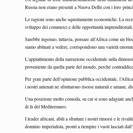
Russia non erano presenti a Nuova Delhi con i loro principa
Le ragioni sono anche squisitamente economiche. La recente
sviluppo dei commerci e delle opportunità imprenditorial
Sarebbe ingenuo, tuttavia, pensare all’Africa come un bloc
siamo abituati a vedere, corrispondono una varietà enorme d
L’appiattimento della narrazione occidentale sulla dimensi
proveniente da quella parte del mondo, perché contraddice g
Per gran parte dell’opinione pubblica occidentale, l’Afric
i nostri antenati ne sfruttarono risorse naturali e umane, d
Una posizione molto comoda, su cui si sono adagiate anche 
di là del Mediterraneo.
I leader africani, abili a sfruttare i nostri rimorsi e le riv
dominio imperialista, pronti a riempire i vuoti lasciati dal