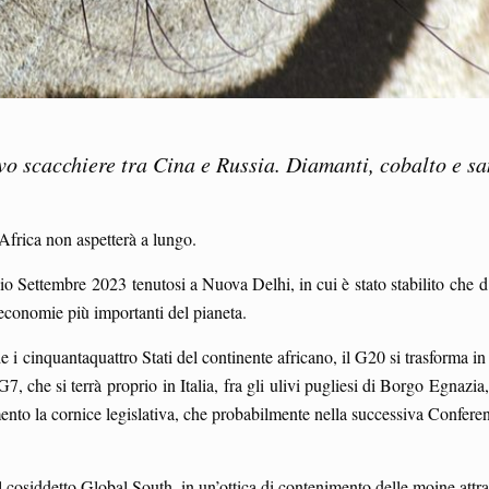
ovo scacchiere tra Cina e Russia.
Diamanti, cobalto e san
’Africa non aspetterà a lungo.
io Settembre 2023 tenutosi a Nuova Delhi, in cui è stato stabilito che d
economie più importanti del pianeta.
i cinquantaquattro Stati del continente africano, il G20 si trasforma in
7, che si terrà proprio in Italia, fra gli ulivi pugliesi di Borgo Egnazia,
nto la cornice legislativa, che probabilmente nella successiva Conferenz
osiddetto Global South, in un’ottica di contenimento delle moine attrat