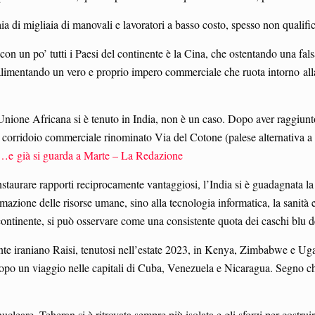
aia di migliaia di manovali e lavoratori a basso costo, spesso non qualific
con un po’ tutti i Paesi del continente è la Cina, che ostentando una falsa
alimentando un vero e proprio impero commerciale che ruota intorno all
’Unione Africana si è tenuto in India, non è un caso. Dopo aver raggiun
corridoio commerciale rinominato Via del Cotone (palese alternativa a q
a…e già si guarda a Marte – La Redazione
aurare rapporti reciprocamente vantaggiosi, l’India si è guadagnata la 
rmazione delle risorse umane, sino alla tecnologia informatica, la sanità e
continente, si può osservare come una consistente quota dei caschi blu d
ente iraniano Raisi, tenutosi nell’estate 2023, in Kenya, Zimbabwe e Ug
dopo un viaggio nelle capitali di Cuba, Venezuela e Nicaragua. Segno che 
nucleare, Teheran si è ritrovata sempre più isolata e gli sforzi per costru