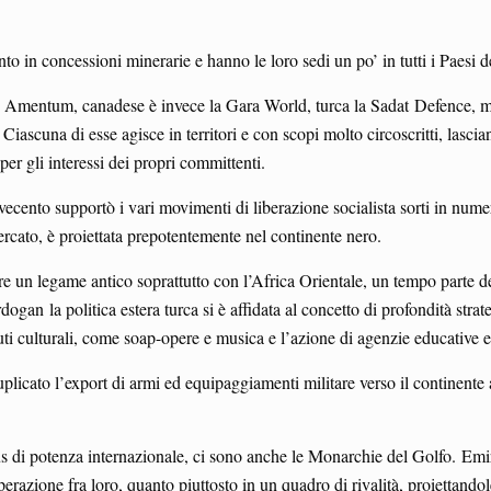
to in concessioni minerarie e hanno le loro sedi un po’ in tutti i Paesi 
la Amentum, canadese è invece la Gara World, turca la Sadat Defence, 
ascuna di esse agisce in territori e con scopi molto circoscritti, lasci
per gli interessi dei propri committenti.
ento supportò i vari movimenti di liberazione socialista sorti in numero
mercato, è proiettata prepotentemente nel continente nero.
are un legame antico soprattutto con l’Africa Orientale, un tempo parte
ogan la politica estera turca si è affidata al concetto di profondità str
ti culturali, come soap-opere e musica e l’azione di agenzie educative e
plicato l’export di armi ed equipaggiamenti militare verso il continente 
us di potenza internazionale, ci sono anche le Monarchie del Golfo. Emirat
operazione fra loro, quanto piuttosto in un quadro di rivalità, proiettandol