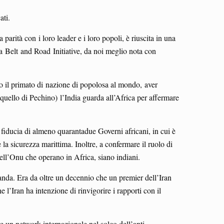
ati.
 parità con i loro leader e i loro popoli, è riuscita in una
a Belt and Road Initiative, da noi meglio nota con
to il primato di nazione di popolosa al mondo, aver
uello di Pechino) l’India guarda all’Africa per affermare
fiducia di almeno quarantadue Governi africani, in cui è
 la sicurezza marittima. Inoltre, a confermare il ruolo di
ell’Onu che operano in Africa, siano indiani.
anda. Era da oltre un decennio che un premier dell’Iran
l’Iran ha intenzione di rinvigorire i rapporti con il
ire un network internazionale nel solco dell’anti-