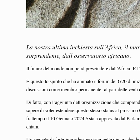
La nostra ultima inchiesta sull’Africa, il nu
sorprendente, dall’osservatorio
africano
.
Il futuro del mondo non potrà prescindere dall’Africa. E l
È questo lo spirito che ha animato il forum del G20 di iniz
discussioni come membro permanente, al pari delle venti 
Di fatto, con l’aggiunta dell’organizzazione che comprende 
sapere di voler estendere questo stesso status al prossimo G
frattempo il 10 Gennaio 2024 è stata approvata dal Parlame
chiara.
Un segnale di forte immedesimazione nelle dinamiche del c