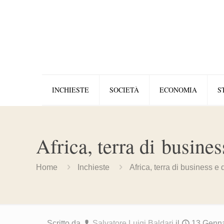
INCHIESTE
SOCIETÀ
ECONOMIA
S
Africa, terra di busines
Home
Inchieste
Africa, terra di business e 
Scritto da
Salvatore Luigi Baldari
il
13 Genn