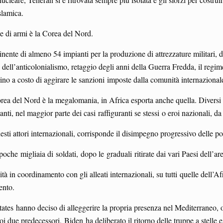
Islamica.
one di armi è la Corea del Nord.
te di almeno 54 impianti per la produzione di attrezzature militari, di 
dell’anticolonialismo, retaggio degli anni della Guerra Fredda, il regim
ino a costo di aggirare le sanzioni imposte dalla comunità internazional
 Corea del Nord è la megalomania, in Africa esporta anche quella. Diversi 
i, nel maggior parte dei casi raffiguranti se stessi o eroi nazionali, da 
sti attori internazionali, corrisponde il disimpegno progressivo delle po
 migliaia di soldati, dopo le graduali ritirate dai vari Paesi dell’area d
vità in coordinamento con gli alleati internazionali, su tutti quelle dell’
ento.
tates hanno deciso di alleggerire la propria presenza nel Mediterraneo,
i due predecessori, Biden ha deliberato il ritorno delle truppe a stelle e