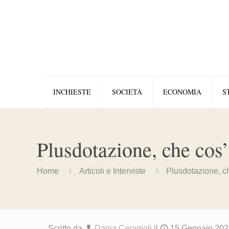
INCHIESTE
SOCIETÀ
ECONOMIA
S
Plusdotazione, che cos
Home
Articoli e Interviste
Plusdotazione, c
Scritto da
Dania Ceragioli
il
15 Gennaio 202