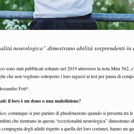
alità neurologica” dimostrano abilità sorprendenti in a
ico sono stati pubblicati soltanto nel 2019 attraverso la nota Miur 562, c
iglie che non vogliono sottoporre i loro ragazzi ai test per paura di comp
lessandro Foti*.
ati: il loro è un dono o una maledizione?
ico; comunque si può parlare di plusdotazione quando si presenta tra le 
bambini che rientrano in questa “eccezionalità neurologica” dimostrano ab
a compagnia degli adulti rispetto a quella dei loro coetanei, hanno un quo