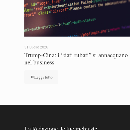
31 Luglio 2026
Trump-Cina: i “dati rubati” si annacquano
nel business
Leggi tutto
La Redazione, le tue inchieste