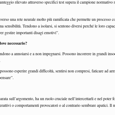
punteggio rilevato attraverso specifici test supera il campione normativo
averso una rete neurale molto più ramificata che permette un processo co
a sensibilità. Tendono a isolarsi, si sentono diversi perché le loro capaci
ver gestire importanti disagi emotivi”.
dove necessario?
tendono a annoiarsi e a non impegnarsi. Possono incorrere in grandi insodd
.
ossono esperire grandi difficoltà, sentirsi non compresi, faticare ad arm
pensare”.
rata sull’argomento, ha un ruolo cruciale nell’intercettarli e nel poter 
erattivi o comportamenti provocatori o al contrario sembrare apatici. Il 