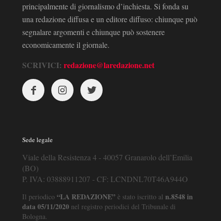
principalmente di giornalismo d’inchiesta. Si fonda su
una redazione diffusa e un editore diffuso: chiunque può
segnalare argomenti e chiunque può sostenere
economicamente il giornale.
SCRIVICI:
redazione@laredazione.net
Sede legale
Viale della Resistenza 4 - 40057 Granarolo dell’Emilia
(BO)
P. IVA: 03888911207 - CF: LCNDNL70T46A944O
“LA REDAZIONE”
n.8548 in
Il periodico
è stato iscritto al
data 05/11/2020
nel registro periodici del Tribunale di
Bologna.