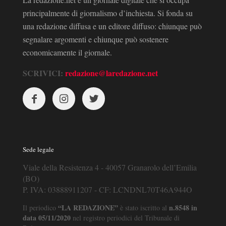
principalmente di giornalismo d’inchiesta. Si fonda su
una redazione diffusa e un editore diffuso: chiunque può
segnalare argomenti e chiunque può sostenere
economicamente il giornale.
SCRIVICI:
redazione@laredazione.net
Sede legale
Viale della Resistenza 4 - 40057 Granarolo dell’Emilia
(BO)
P. IVA: 03888911207 - CF: LCNDNL70T46A944O
“LA REDAZIONE”
n.8548 in
Il periodico
è stato iscritto al
data 05/11/2020
nel registro periodici del Tribunale di