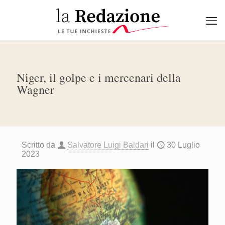
Niger, il golpe e i mercenari della
Wagner
Scritto da
Salvatore Luigi Baldari
il
30 Luglio
2023